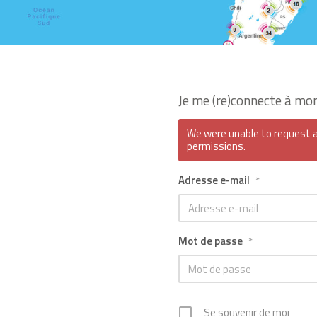
Je me (re)connecte à mo
We were unable to request a
permissions.
Adresse e-mail
*
Mot de passe
*
Se souvenir de moi