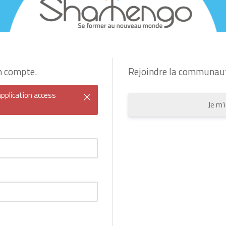
n compte.
Rejoindre la communau
pplication access
Je m'