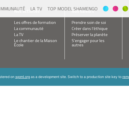
OMMUNAUTÉ
LA TV
TOP MODEL SHAMENGO
Nos activités
Nos valeurs
Les offres de formation
Prendre soin de soi
La communauté
Créer dans l’éthique
La TV
Préserver la planète
Le chantier de la Maison
S’engager pour les
École
autres
istered on
wpml.org
as a development site. Switch to a production site key to
rem