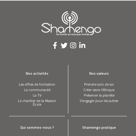
Nos activités
Nos valeurs
Les offres de formation
Prendre soin de soi
La communauté
Créer dans l’éthique
La TV
Préserver la planète
Le chantier de la Maison
S’engager pour les autres
École
Qui sommes-nous ?
Shamengo pratique