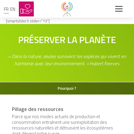
FR
EN
[smartslider3 slider=”13″]
PRÉSERVER LA PLANÈTE
« Dans la nature, seules survivent les espèces qui vivent en
harmonie avec leur environnement. »
Hubert Reeves
Pourquoi ?
Pillage des ressources
Parce que nos modes actuels de production et
consommation entraînent une surexploitation des
ressources naturelles et détruisent les écosystèmes
dont dépend notre survie.