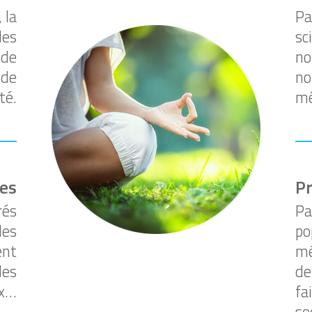
 la
Pa
les
sc
 de
no
 de
no
té.
mê
es
Pr
rés
Pa
les
po
ent
mé
des
de
ux…
fa