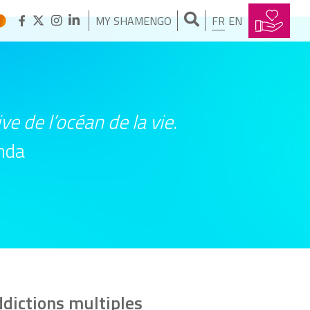
MY SHAMENGO
FR
EN
ve de l’océan de la vie.
nda
dictions multiples