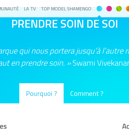
MUNAUTÉ
LA TV
TOP MODEL SHAMENGO
PRENDRE SOIN DE SOI
rque qui nous portera jusqu’à l’autre ri
faut en prendre soin. »
Swami Vivekana
Pourquoi ?
Comment ?
es
Ad