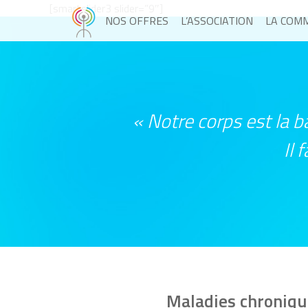
[smartslider3 slider=”9″]
NOS OFFRES
L’ASSOCIATION
LA COM
« Notre corps est la ba
Il 
Maladies chroniqu