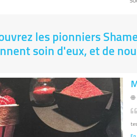
so
ouvrez les pionniers Sham
nnent soin d'eux, et de nou
M
te
En