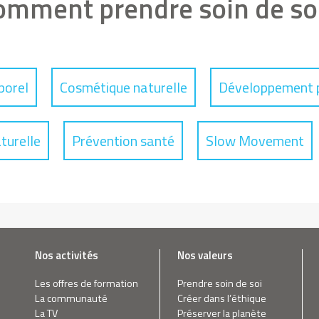
omment prendre soin de soi
porel
Cosmétique naturelle
Développement 
turelle
Prévention santé
Slow Movement
Nos activités
Nos valeurs
Les offres de formation
Prendre soin de soi
La communauté
Créer dans l’éthique
La TV
Préserver la planète