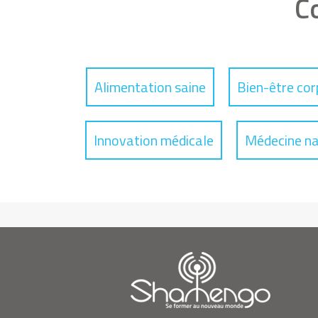
C
Alimentation saine
Bien-être cor
Innovation médicale
Médecine na