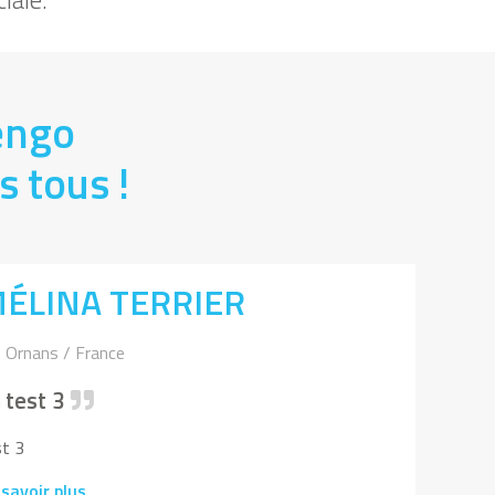
ciale.
engo
s tous !
ÉLINA TERRIER
Ornans / France
test 3
st 3
 savoir plus