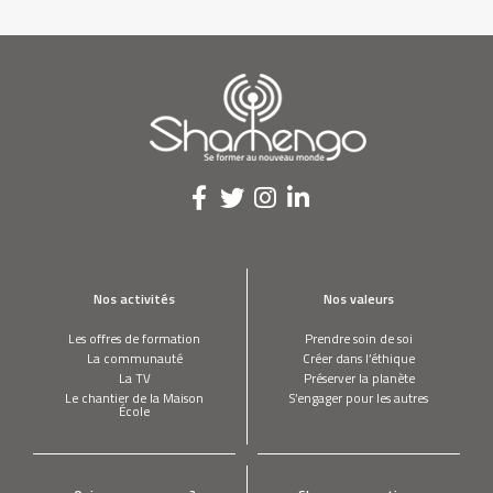
Nos activités
Nos valeurs
Les offres de formation
Prendre soin de soi
La communauté
Créer dans l’éthique
La TV
Préserver la planète
Le chantier de la Maison
S’engager pour les autres
École