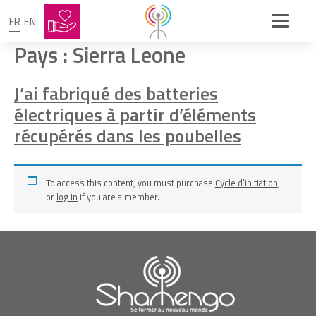
FR
EN
Pays :
Sierra Leone
J’ai fabriqué des batteries
électriques à partir d’éléments
récupérés dans les poubelles
To access this content, you must purchase
Cycle d’initiation
,
or
log in
if you are a member.