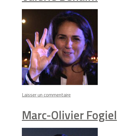
on
Laisser un commentaire
Valérie
Benaïm
Marc-Olivier Fogiel