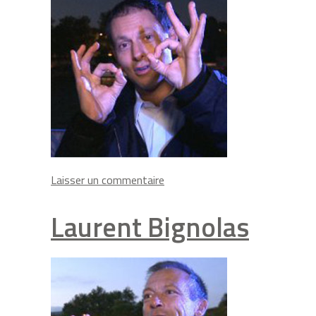
on
Laisser un commentaire
Marc-
Olivier
Laurent Bignolas
Fogiel