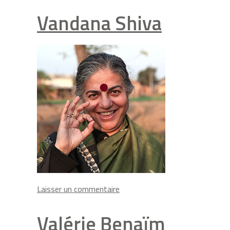
Yolaine
de
Vandana Shiva
la
Bigne
on
Laisser un commentaire
Vandana
Shiva
Valérie Benaïm