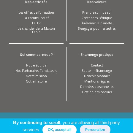
Nos activités
Nos valeurs
Les offres de formation
Prendre soin de soi
La communauté
Créer dans l’éthique
La TV
Préserver la planète
Le chantier de la Maison
S’engager pour les autres
École
Qui sommes-nous ?
Shamengo pratique
Notre équipe
Contact
Nos Partenaires Fondateurs
Soutenir Shamengo
Notre mission
Devenir pionnier
Notre histoire
Mentions légales
Données personnelles
Gestion des cookies
This site is registered on
wpml.org
as a development site. Switch to a production
By continuing to scroll,
you are allowing all third-party
site key to
remove this banner
.
services
OK, accept all
Personalize