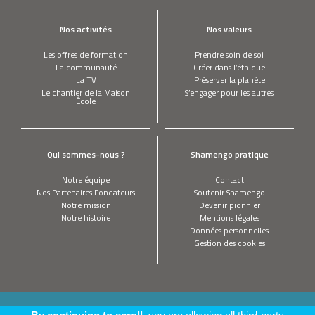
Nos activités
Nos valeurs
Les offres de formation
Prendre soin de soi
La communauté
Créer dans l’éthique
La TV
Préserver la planète
Le chantier de la Maison
S’engager pour les autres
École
Qui sommes-nous ?
Shamengo pratique
Notre équipe
Contact
Nos Partenaires Fondateurs
Soutenir Shamengo
Notre mission
Devenir pionnier
Notre histoire
Mentions légales
Données personnelles
Gestion des cookies
This site is registered on
wpml.org
as a development site. Switch to a production