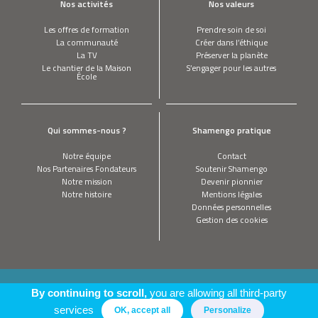
Nos activités
Nos valeurs
Les offres de formation
Prendre soin de soi
La communauté
Créer dans l’éthique
La TV
Préserver la planète
Le chantier de la Maison
S’engager pour les autres
École
Qui sommes-nous ?
Shamengo pratique
Notre équipe
Contact
Nos Partenaires Fondateurs
Soutenir Shamengo
Notre mission
Devenir pionnier
Notre histoire
Mentions légales
Données personnelles
Gestion des cookies
This site is registered on
wpml.org
as a development site. Switch to a production
By continuing to scroll,
you are allowing all third-party
site key to
remove this banner
.
services
OK, accept all
Personalize