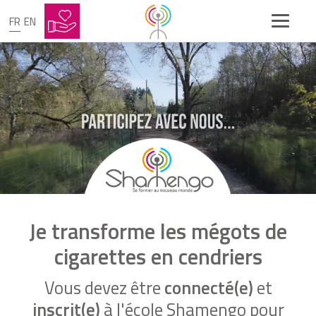
FR
EN
Je transforme les mégots de
cigarettes en cendriers
Vous devez être
connecté(e)
et
inscrit(e)
à l'école Shamengo pour