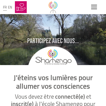
FR
EN
J'éteins vos lumières pour
allumer vos consciences
Vous devez être
connecté(e)
et
inscrit(e)
à l'école Shamengo pour