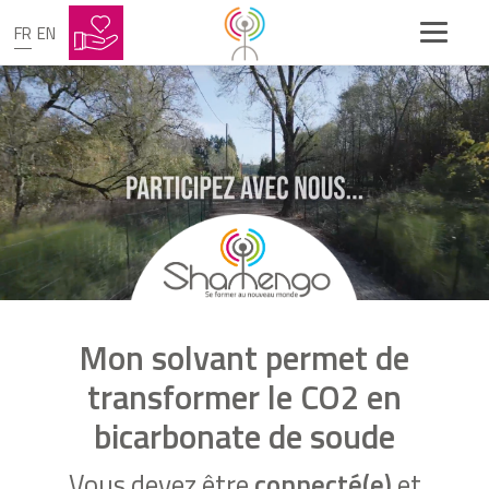
FR
EN
Mon solvant permet de
transformer le CO2 en
bicarbonate de soude
Vous devez être
connecté(e)
et