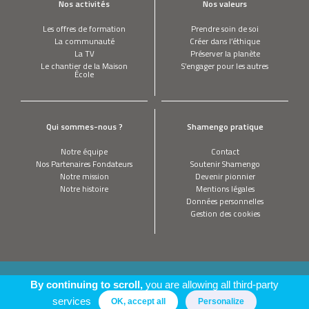
Nos activités
Nos valeurs
Les offres de formation
Prendre soin de soi
La communauté
Créer dans l’éthique
La TV
Préserver la planète
Le chantier de la Maison
S’engager pour les autres
École
Qui sommes-nous ?
Shamengo pratique
Notre équipe
Contact
Nos Partenaires Fondateurs
Soutenir Shamengo
Notre mission
Devenir pionnier
Notre histoire
Mentions légales
Données personnelles
Gestion des cookies
This site is registered on
wpml.org
as a development site. Switch to a production
By continuing to scroll,
you are allowing all third-party
site key to
remove this banner
.
services
OK, accept all
Personalize