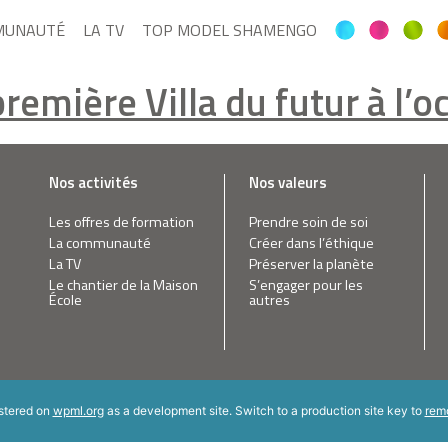
MUNAUTÉ
LA TV
TOP MODEL SHAMENGO
emière Villa du futur à l’o
Nos activités
Nos valeurs
Les offres de formation
Prendre soin de soi
La communauté
Créer dans l’éthique
La TV
Préserver la planète
Le chantier de la Maison
S’engager pour les
École
autres
istered on
wpml.org
as a development site. Switch to a production site key to
rem