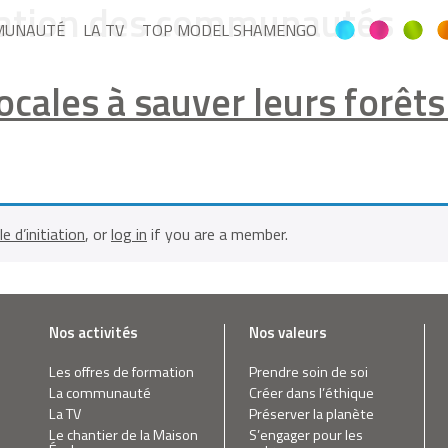
ation des communautés
MUNAUTÉ
LA TV
TOP MODEL SHAMENGO
locales à sauver leurs forêt
le d’initiation
, or
log in
if you are a member.
Nos activités
Nos valeurs
Les offres de formation
Prendre soin de soi
La communauté
Créer dans l’éthique
La TV
Préserver la planète
Le chantier de la Maison
S’engager pour les