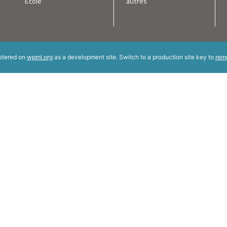
École
autres
istered on
wpml.org
as a development site. Switch to a production site key to
rem