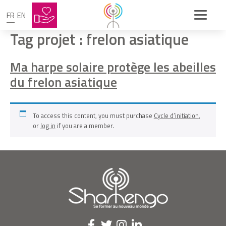
FR
EN
Tag projet :
frelon asiatique
Ma harpe solaire protège les abeilles
du frelon asiatique
To access this content, you must purchase
Cycle d’initiation
,
or
log in
if you are a member.