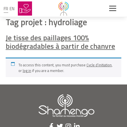
FR
EN
Tag projet :
hydroliage
Je tisse des paillages 100%
biodégradables à partir de chanvre
To access this content, you must purchase
Cycle d’initiation
,
or
log in
if you are a member.