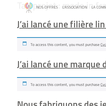
Tag projet :
made in fr
NOS OFFRES
L’ASSOCIATION
LA COM
J’ai lancé une filière 
To access this content, you must purchase
Cyc
J’ai lancé une marque
To access this content, you must purchase
Cyc
Nous fabriquons des j