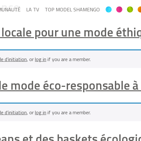
ance
MUNAUTÉ
LA TV
TOP MODEL SHAMENGO
lin locale pour une mode éth
le d’initiation
, or
log in
if you are a member.
 de mode éco-responsable à
le d’initiation
, or
log in
if you are a member.
eans et des baskets écolog