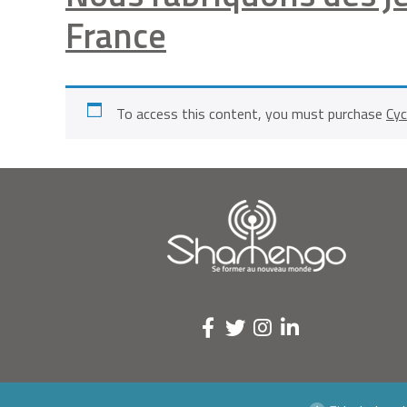
France
To access this content, you must purchase
Cyc