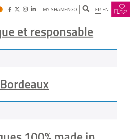
MY SHAMENGO
FR
EN
ique et responsable
 Bordeaux
iques 100% made in