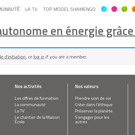
sive
MUNAUTÉ
LA TV
TOP MODEL SHAMENGO
autonome en énergie grâce 
le d’initiation
, or
log in
if you are a member.
Nos activités
Nos valeurs
Les offres de formation
Prendre soin de soi
La communauté
Créer dans l’éthique
La TV
Préserver la planète
Le chantier de la Maison
S’engager pour les
École
autres