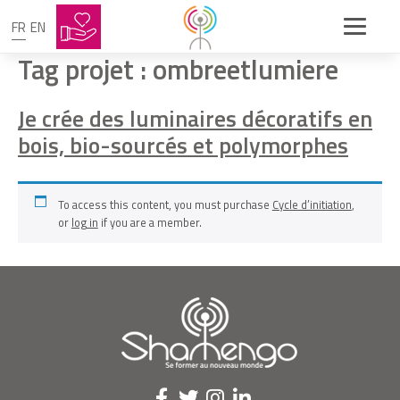
FR
EN
Tag projet :
ombreetlumiere
Je crée des luminaires décoratifs en
bois, bio-sourcés et polymorphes
To access this content, you must purchase
Cycle d’initiation
,
or
log in
if you are a member.