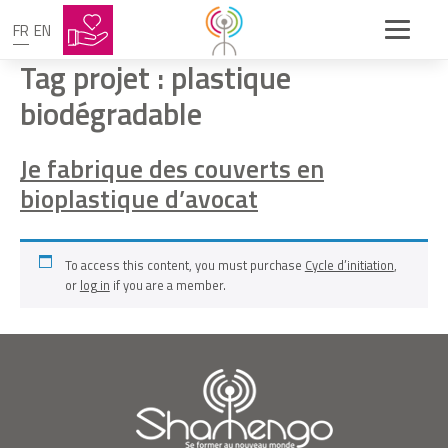
FR
EN
Tag projet :
plastique
biodégradable
Je fabrique des couverts en
bioplastique d’avocat
To access this content, you must purchase
Cycle d’initiation
,
or
log in
if you are a member.