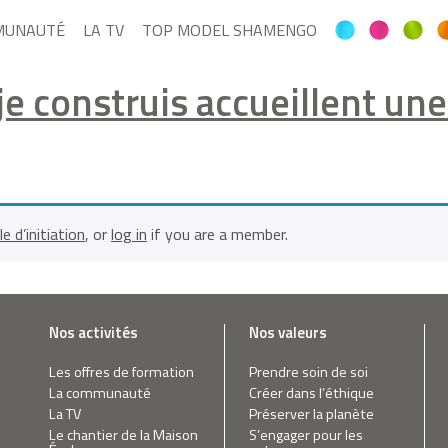
MUNAUTÉ
LA TV
TOP MODEL SHAMENGO
e construis accueillent une
le d’initiation
, or
log in
if you are a member.
Nos activités
Nos valeurs
Les offres de formation
Prendre soin de soi
La communauté
Créer dans l’éthique
La TV
Préserver la planète
Le chantier de la Maison
S’engager pour les