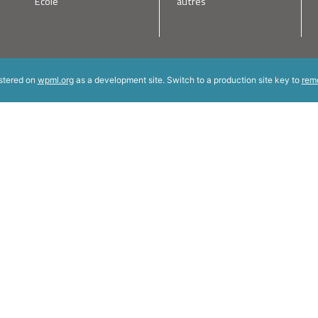
École
autres
istered on
wpml.org
as a development site. Switch to a production site key to
rem