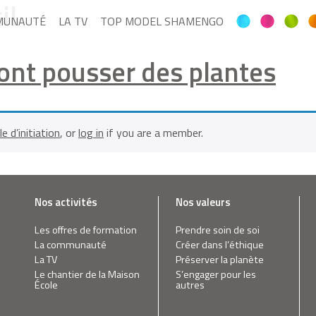
il
MUNAUTÉ
LA TV
TOP MODEL SHAMENGO
ont pousser des plantes
le d’initiation
, or
log in
if you are a member.
Nos activités
Nos valeurs
Les offres de formation
Prendre soin de soi
La communauté
Créer dans l’éthique
La TV
Préserver la planète
Le chantier de la Maison
S’engager pour les
École
autres