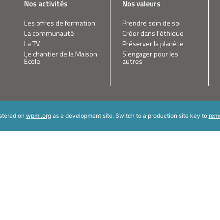
Nos activités
Nos valeurs
Les offres de formation
Prendre soin de soi
La communauté
Créer dans l’éthique
La TV
Préserver la planète
Le chantier de la Maison
S’engager pour les
École
autres
istered on
wpml.org
as a development site. Switch to a production site key to
rem