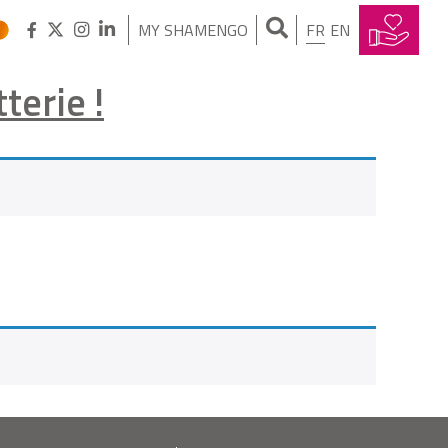
MY SHAMENGO
FR
EN
terie !