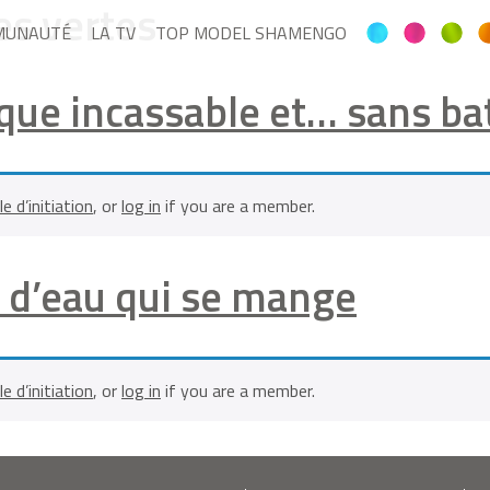
es vertes
MUNAUTÉ
LA TV
TOP MODEL SHAMENGO
rique incassable et… sans bat
le d’initiation
, or
log in
if you are a member.
le d’eau qui se mange
le d’initiation
, or
log in
if you are a member.