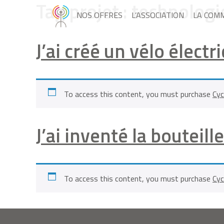
Tag projet :
technologi
NOS OFFRES
L’ASSOCIATION
LA COM
J’ai créé un vélo élect
To access this content, you must purchase
Cyc
J’ai inventé la bouteil
To access this content, you must purchase
Cyc