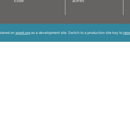
École
autres
istered on
wpml.org
as a development site. Switch to a production site key to
rem