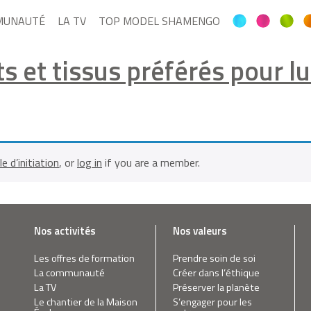
MUNAUTÉ
LA TV
TOP MODEL SHAMENGO
 et tissus préférés pour lu
le d’initiation
, or
log in
if you are a member.
Nos activités
Nos valeurs
Les offres de formation
Prendre soin de soi
La communauté
Créer dans l’éthique
La TV
Préserver la planète
Le chantier de la Maison
S’engager pour les