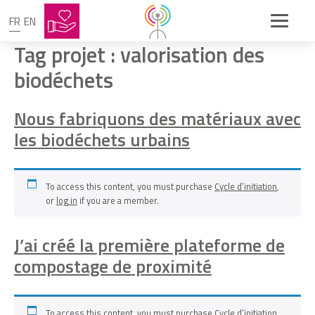
FR
EN
Tag projet :
valorisation des
biodéchets
Nous fabriquons des matériaux avec
les biodéchets urbains
To access this content, you must purchase
Cycle d’initiation
,
or
log in
if you are a member.
J’ai créé la première plateforme de
compostage de proximité
To access this content, you must purchase
Cycle d’initiation
,