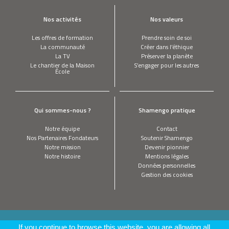
Nos activités
Nos valeurs
Les offres de formation
Prendre soin de soi
La communauté
Créer dans l’éthique
La TV
Préserver la planète
Le chantier de la Maison
S’engager pour les autres
École
Qui sommes-nous ?
Shamengo pratique
Notre équipe
Contact
Nos Partenaires Fondateurs
Soutenir Shamengo
Notre mission
Devenir pionnier
Notre histoire
Mentions légales
Données personnelles
Gestion des cookies
This site is registered on
wpml.org
as a development site. Switch to a production
If you continue to browse this website, you are allowing all