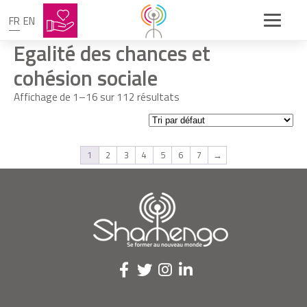
FR
EN
Egalité des chances et
cohésion sociale
Affichage de 1–16 sur 112 résultats
1
2
3
4
5
6
7
→