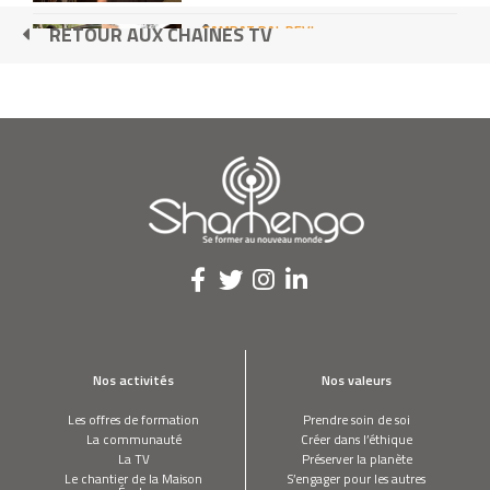
SAMPAT PAL DEVI
RETOUR AUX CHAÎNES TV
J’ai créé le gang des saris roses
ROBIN WILLNER
Je fais travailler votre ordinateur pour la
bonne cause
Présentation des éco-délégués du
module Se loger
FRANCESCA MIAZZO JESSICA SPADACINI
Je transporte fruits et légumes sur le
Nos activités
Nos valeurs
dernier kilomètre
Les offres de formation
Prendre soin de soi
La communauté
Créer dans l’éthique
François Waendendries - Minealithe
La TV
Préserver la planète
Le chantier de la Maison
S’engager pour les autres