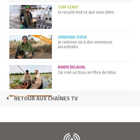
TOM SZAKY
Je recycle tout ce que vous jetez
VANDANA SHIVA
Je redonne vie à des semences
ancestrales
AWEN DELAVAL
J’ai créé un tissu en fibre de lotus
RETOUR AUX CHAÎNES TV
Présentation de l'école Shamengo
FRANÇOIS JAQUENOUD & LO CHAY
Nous transformons l’eau des marres en
eau potable