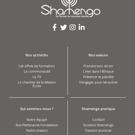
TOMMY THEBERGE
J’ai créé des cartes de métro en relief
pour les déficients visuels
OSCAR DIOS
J’ai reconverti un Boeing 747 en hôtel
Nos activités
Nos valeurs
Les offres de formation
Prendre soin de soi
La communauté
Créer dans l’éthique
HOWARD WEINSTEIN
La TV
Préserver la planète
J’aide les malentendants des pays
Le chantier de la Maison
S’engager pour les autres
pauvres à s’appareiller
École
SAMEER SAWARKAR
Je fais des check-up complets en passant
Qui sommes-nous ?
Shamengo pratique
par une ligne téléphonique à très bas
débit.
Notre équipe
Contact
Nos Partenaires Fondateurs
Soutenir Shamengo
Notre mission
Devenir pionnier
AURELIA WOLF