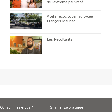
de l'extrême pauvreté
Atelier écocitoyen au Lycée
François Mauriac
Les Récoltants
SANJAY SACHDEV & HARSH MALHOTRA
Nous sauvons de la mort ceux
qui s’aiment
WOLFRAM PALITZSCH
Je recycle les terres rares
JEAN DANIEL MULLER ET JEAN MICHEL RICARD
Qui sommes-nous ?
Shamengo pratique
Pratiquez avec nous l'activité