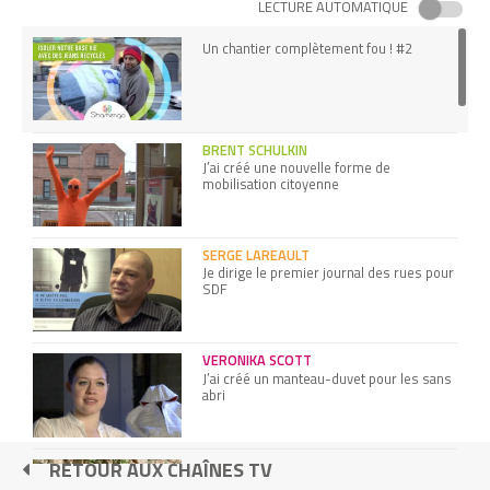
LECTURE AUTOMATIQUE
Un chantier complètement fou ! #2
BRENT SCHULKIN
J’ai créé une nouvelle forme de
mobilisation citoyenne
SERGE LAREAULT
Je dirige le premier journal des rues pour
SDF
VERONIKA SCOTT
J’ai créé un manteau-duvet pour les sans
abri
RETOUR AUX CHAÎNES TV
Témoignage de David (promo Blairoo)