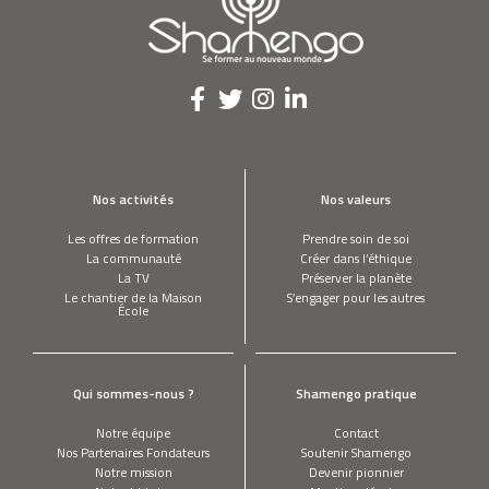
SHAKTIMAT OM MOKSHANANDA
Détendez vous sur mon tapis à clous
ALEXANDRA NEYROUD
Nous rendons à la terre ce qu'elle vous a
Nos activités
Nos valeurs
donné, en récupérant à domicile vos
biodéchets
Les offres de formation
Prendre soin de soi
La communauté
Créer dans l’éthique
TONY MELOTO - PORTRAIT 26 MN
La TV
Préserver la planète
Tony Meloto - Portrait 26 mn
Le chantier de la Maison
S’engager pour les autres
École
NATALIE KILLASSY
J’ai créé un textile anti-éboulement
Qui sommes-nous ?
Shamengo pratique
Notre équipe
Contact
Nos Partenaires Fondateurs
Soutenir Shamengo
Notre mission
Devenir pionnier
Témoignage de Karine sur l'école