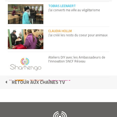
TOBIAS LEENAERT
J’ai converti ma ville au végétarisme
CLAUDIA HOLLM
J’ai créé les resto du coeur pour animaux
Ateliers DIY avec les Ambassadeurs de
l'innovation SNCF Réseau
AURELIA WOLF
RETOUR AUX CHAÎNES TV
J’ai créé une machine open source pour
faire des teintures naturelles
RICHARD REYNOLDS
Je suis un guerillero du jardinage