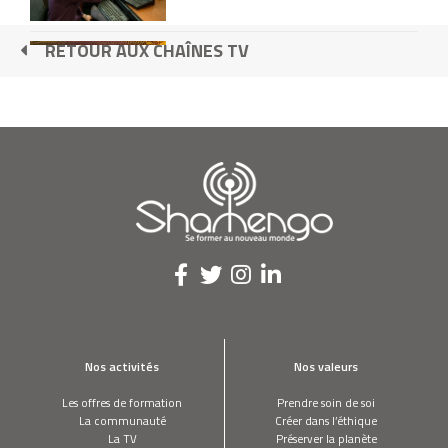
RETOUR AUX CHAÎNES TV
Bordeaux, 50 nuances de vert
PLERNPIS THONGKLAD
Ma banque ne prête pas de l’argent mais
des buffles
TAKAO FURUNO
Je mets des canards dans les rizières
pour rendre le riz meilleur
SHANE CHEN
Mon invention révolutionne vos
Nos activités
Nos valeurs
déplacements individuels
Les offres de formation
Prendre soin de soi
La communauté
Créer dans l’éthique
Témoignage de Laura (Promo Bonheur)
La TV
Préserver la planète