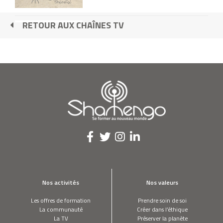
RETOUR AUX CHAÎNES TV
Philippe Ouaki Di Giorno - Skyverde
We are Happy from Paris by Newmanity -
Journée internationale du bonheur du 20
mars
#2 Se loger Partie 1 : Un monde en béton
armé
MARIOUCHE GAGNÉ
je redonne du poil de la bête aux vieux
Nos activités
Nos valeurs
manteaux de fourrure
Les offres de formation
Prendre soin de soi
La communauté
Créer dans l’éthique
LUC JONVEAUX
La TV
Préserver la planète