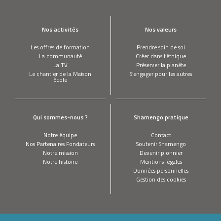
Greentour avec les éco-délégués du
lycée François Mauriac
Nos activités
Nos valeurs
Les offres de formation
Prendre soin de soi
La communauté
Créer dans l’éthique
PIERFRANCESCO MARAN
La TV
Préserver la planète
Je récupère au bas de votre immeuble,
Le chantier de la Maison
S’engager pour les autres
vos déchets alimentaires pour les
École
transformer en compost
TREVOR FIELD
Nos écoliers puisent de l’eau potable en
Qui sommes-nous ?
Shamengo pratique
s’amusant
Notre équipe
Contact
Nos Partenaires Fondateurs
Soutenir Shamengo
Notre mission
Devenir pionnier
JENI SAEYANG
Notre histoire
Mentions légales
Je recharge à domicile les produits
Données personnelles
d’entretien bio que je fabrique
Gestion des cookies
CATIA BASTIOLI
Je récolte des chardons en fleurs pour en
faire du bio plastique