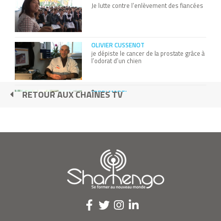
Je lutte contre l’enlèvement des fiancées
OLIVIER CUSSENOT
je dépiste le cancer de la prostate grâce à
l’odorat d’un chien
JORDI MARTI
RETOUR AUX CHAÎNES TV
j’ai inventé la prise de sang sans aiguille
Christophe Doukhi de Boissoudy -
Novamont
SERGE LAREAULT
Je dirige le premier journal des rues pour
SDF